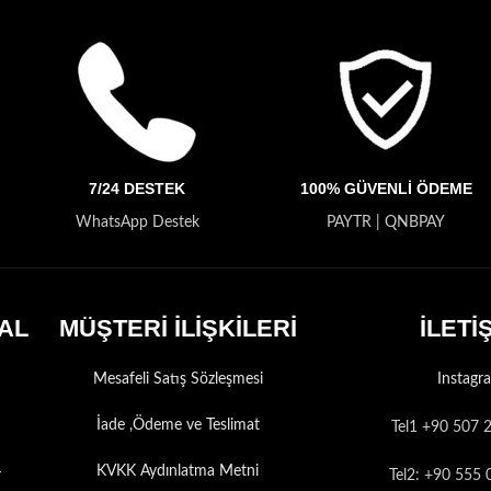
7/24 DESTEK
100% GÜVENLİ ÖDEME
WhatsApp Destek
PAYTR | QNBPAY
AL
MÜŞTERİ İLİŞKİLERİ
İLETİ
Mesafeli Satış Sözleşmesi
Instagr
İade ,Ödeme ve Teslimat
Tel1 +90 507 
KVKK Aydınlatma Metni
r
Tel2: +90 555