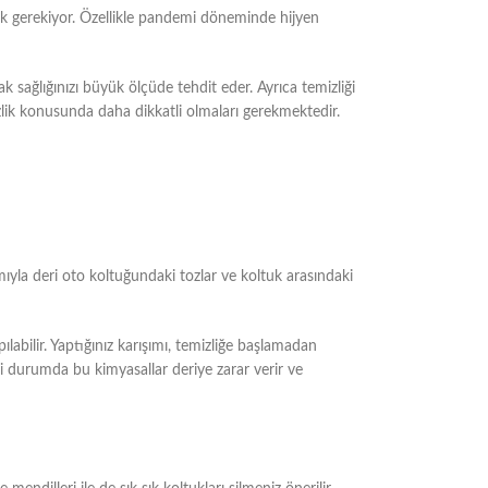
etmek gerekiyor. Özellikle pandemi döneminde hijyen
ak sağlığınızı büyük ölçüde tehdit eder. Ayrıca temizliği
zlik konusunda daha dikkatli olmaları gerekmektedir.
mıyla deri oto koltuğundaki tozlar ve koltuk arasındaki
ılabilir. Yaptığınız karışımı, temizliğe başlamadan
si durumda bu kimyasallar deriye zarar verir ve