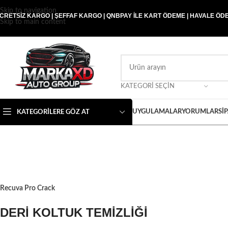
Skip to navigation
CRETSİZ KARGO | ŞEFFAF KARGO | QNBPAY İLE KART ÖDEME | HAVALE ÖDEM
Skip to main content
KATEGORI SEÇIN
UYGULAMALAR
YORUMLAR
SI
KATEGORILERE GÖZ AT
Recuva Pro Crack
DERİ KOLTUK TEMİZLİĞİ