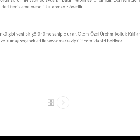
k için iki yada üç ayda bir bakım yapılması önemlidir. Deri temizleme mend
deri temizleme mendili kullanmanız önerilir.
k günkü gibi yeni bir görünüme sahip olurlar. Otom Özel Üretim Koltuk Kılıflar
 ve kumaş seçenekleri ile www.markavipkilif.com ‘da sizi bekliyor.