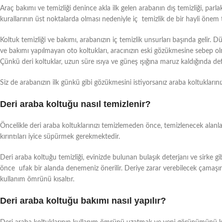
Araç bakımı ve temizliği denince akla ilk gelen arabanın dış temizliği, parl
kurallarının üst noktalarda olması nedeniyle iç temizlik de bir hayli önem 
Koltuk temizliği ve bakımı, arabanızın iç temizlik unsurları başında gelir. 
ve bakımı yapılmayan oto koltukları, aracınızın eski gözükmesine sebep olm
Çünkü deri koltuklar, uzun süre ısıya ve güneş ışığına maruz kaldığında de
Siz de arabanızın ilk günkü gibi gözükmesini istiyorsanız araba koltuklarınızı
Deri araba koltuğu nasıl temizlenir?
Öncelikle deri araba koltuklarınızı temizlemeden önce, temizlenecek alanla
kırıntıları iyice süpürmek gerekmektedir.
Deri araba koltuğu temizliği, evinizde bulunan bulaşık deterjanı ve sirke gib
önce ufak bir alanda denemeniz önerilir. Deriye zarar verebilecek çamaşır 
kullanım ömrünü kısaltır.
Deri araba koltuğu bakımı nasıl yapılır?