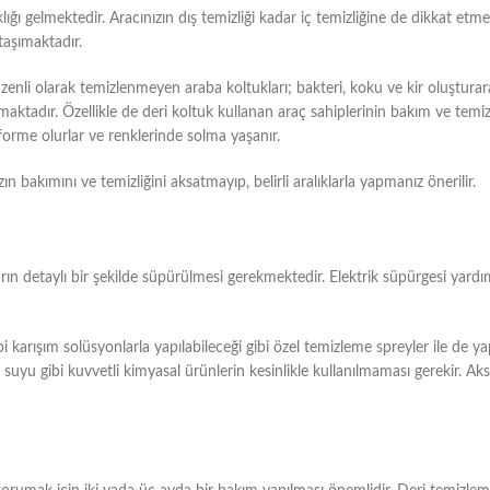
aklığı gelmektedir. Aracınızın dış temizliği kadar iç temizliğine de dikkat 
taşımaktadır.
Düzenli olarak temizlenmeyen araba koltukları; bakteri, koku ve kir oluşturar
aktadır. Özellikle de deri koltuk kullanan araç sahiplerinin bakım ve temi
forme olurlar ve renklerinde solma yaşanır.
n bakımını ve temizliğini aksatmayıp, belirli aralıklarla yapmanız önerilir.
rın detaylı bir şekilde süpürülmesi gerekmektedir. Elektrik süpürgesi yardı
i karışım solüsyonlarla yapılabileceği gibi özel temizleme spreyler ile de yap
suyu gibi kuvvetli kimyasal ürünlerin kesinlikle kullanılmaması gerekir. Ak