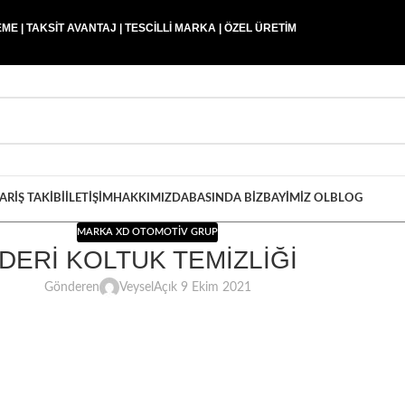
E | TAKSİT AVANTAJ | TESCİLLİ MARKA | ÖZEL ÜRETİM
PARIŞ TAKIBI
İLETIŞIM
HAKKIMIZDA
BASINDA BIZ
BAYIMIZ OL
BLOG
MARKA XD OTOMOTIV GRUP
DERİ KOLTUK TEMİZLİĞİ
Gönderen
Veysel
Açık 9 Ekim 2021