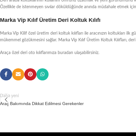
Deri araba koltuklarının kullanım ömrünü uzatmak ve yeni görünümünü koruma
Özellikle de istenmeyen sıvılar döküldüğünde anında müdahale etmek için 
Marka Vip Kılıf Üretim Deri Koltuk Kılıfı
Marka Vip Kilif özel üretim deri koltuk kılıfları ile aracınızın koltukları il
mükemmel gözükmesini sağlar. Marka Vip Kılıf Üretim Koltuk Kılıfları, deri
Araça özel deri oto kılıflarımıza buradan ulaşabilirsiniz.
Daha yeni
Araç Bakımında Dikkat Edilmesi Gerekenler