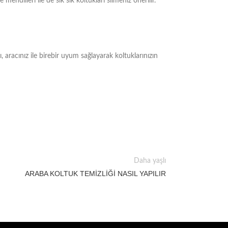
illeri ile de sık sık koltukları silmeniz önerilir.
ı, aracınız ile birebir uyum sağlayarak koltuklarınızın
Daha yaşlı
ARABA KOLTUK TEMİZLİĞİ NASIL YAPILIR