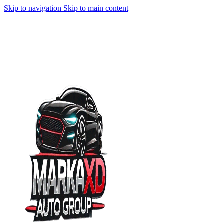
Skip to navigation
Skip to main content
ÜCRETSİZ KARGO | ŞEFFAF KARGO | QNBPAY İLE KART ÖDEME | HAVALE
ÖDEME | TAKSİT AVANTAJ | TESCİLLİ MARKA | ÖZEL ÜRETİM
ÜCRETSİZ VE ŞEFFAF KARGO | QNBPAY İLE KART ÖDEME | HAVALE ÖDEME|
TAKSİT ÖDEME | TESCİLLİ MARKA | ÖZEL ÜRETİM