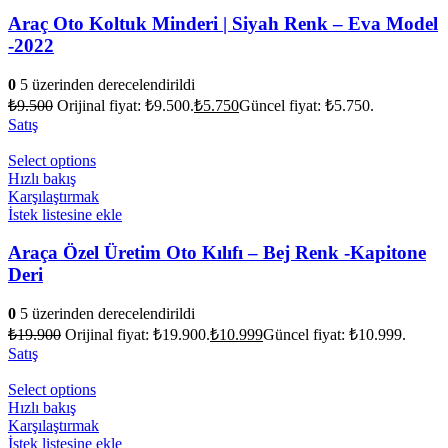
Araç Oto Koltuk Minderi | Siyah Renk – Eva Model
-2022
0
5 üzerinden derecelendirildi
₺
9.500
Orijinal fiyat: ₺9.500.
₺
5.750
Güncel fiyat: ₺5.750.
Satış
Select options
Hızlı bakış
Karşılaştırmak
İstek listesine ekle
Araça Özel Üretim Oto Kılıfı – Bej Renk -Kapitone
Deri
0
5 üzerinden derecelendirildi
₺
19.900
Orijinal fiyat: ₺19.900.
₺
10.999
Güncel fiyat: ₺10.999.
Satış
Select options
Hızlı bakış
Karşılaştırmak
İstek listesine ekle