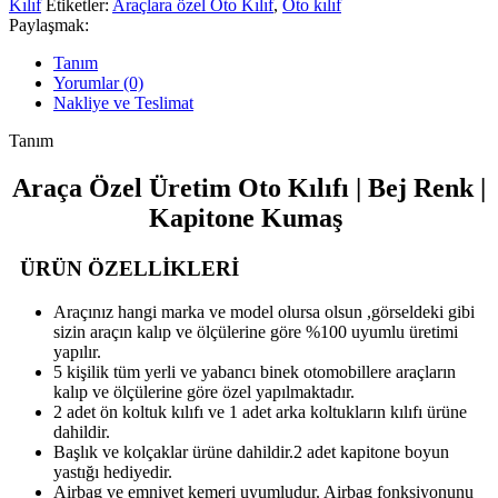
Kılıf
Etiketler:
Araçlara özel Oto Kılıf
,
Oto kılıf
Paylaşmak:
Tanım
Yorumlar (0)
Nakliye ve Teslimat
Tanım
Araça Özel Üretim Oto Kılıfı | Bej Renk |
Kapitone Kumaş
ÜRÜN ÖZELLİKLERİ
Araçınız hangi marka ve model olursa olsun ,görseldeki gibi
sizin araçın kalıp ve ölçülerine göre %100 uyumlu üretimi
yapılır.
5 kişilik tüm yerli ve yabancı binek otomobillere araçların
kalıp ve ölçülerine göre özel yapılmaktadır.
2 adet ön koltuk kılıfı ve 1 adet arka koltukların kılıfı ürüne
dahildir.
Başlık ve kolçaklar ürüne dahildir.2 adet kapitone boyun
yastığı hediyedir.
Airbag ve emniyet kemeri uyumludur. Airbag fonksiyonunu