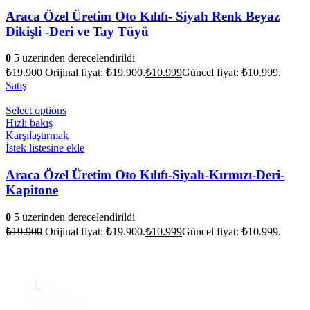
Araca Özel Üretim Oto Kılıfı- Siyah Renk Beyaz
Dikişli -Deri ve Tay Tüyü
0
5 üzerinden derecelendirildi
₺
19.900
Orijinal fiyat: ₺19.900.
₺
10.999
Güncel fiyat: ₺10.999.
Satış
Select options
Hızlı bakış
Karşılaştırmak
İstek listesine ekle
Araca Özel Üretim Oto Kılıfı-Siyah-Kırmızı-Deri-
Kapitone
0
5 üzerinden derecelendirildi
₺
19.900
Orijinal fiyat: ₺19.900.
₺
10.999
Güncel fiyat: ₺10.999.