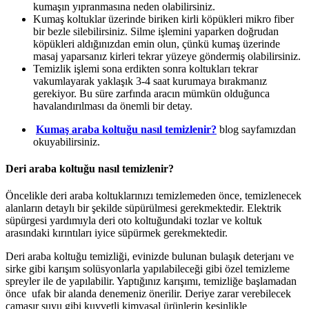
kumaşın yıpranmasına neden olabilirsiniz.
Kumaş koltuklar üzerinde biriken kirli köpükleri mikro fiber
bir bezle silebilirsiniz. Silme işlemini yaparken doğrudan
köpükleri aldığınızdan emin olun, çünkü kumaş üzerinde
masaj yaparsanız kirleri tekrar yüzeye göndermiş olabilirsiniz.
Temizlik işlemi sona erdikten sonra koltukları tekrar
vakumlayarak yaklaşık 3-4 saat kurumaya bırakmanız
gerekiyor. Bu süre zarfında aracın mümkün olduğunca
havalandırılması da önemli bir detay.
Kumaş araba koltuğu nasıl temizlenir?
blog sayfamızdan
okuyabilirsiniz.
Deri araba koltuğu nasıl temizlenir?
Öncelikle deri araba koltuklarınızı temizlemeden önce, temizlenecek
alanların detaylı bir şekilde süpürülmesi gerekmektedir. Elektrik
süpürgesi yardımıyla deri oto koltuğundaki tozlar ve koltuk
arasındaki kırıntıları iyice süpürmek gerekmektedir.
Deri araba koltuğu temizliği, evinizde bulunan bulaşık deterjanı ve
sirke gibi karışım solüsyonlarla yapılabileceği gibi özel temizleme
spreyler ile de yapılabilir. Yaptığınız karışımı, temizliğe başlamadan
önce
ufak bir alanda denemeniz önerilir. Deriye zarar verebilecek
çamaşır suyu gibi kuvvetli kimyasal ürünlerin kesinlikle