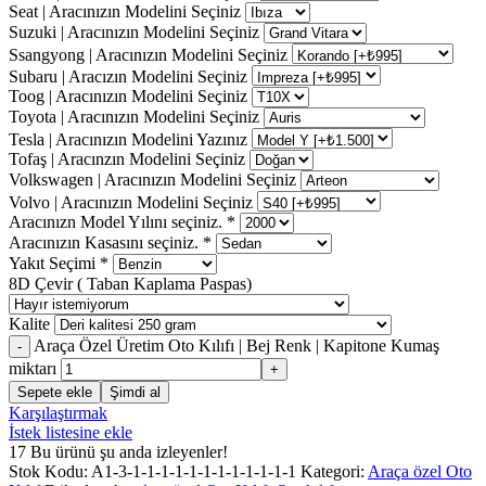
Seat | Aracınızın Modelini Seçiniz
Suzuki | Aracınızın Modelini Seçiniz
Ssangyong | Aracınızın Modelini Seçiniz
Subaru | Aracızın Modelini Seçiniz
Toog | Aracınızın Modelini Seçiniz
Toyota | Aracınızın Modelini Seçiniz
Tesla | Aracınızın Modelini Yazınız
Tofaş | Aracınzın Modelini Seçiniz
Volkswagen | Aracınızın Modelini Seçiniz
Volvo | Aracınızın Modelini Seçiniz
Aracınızn Model Yılını seçiniz.
*
Aracınızın Kasasını seçiniz.
*
Yakıt Seçimi
*
8D Çevir ( Taban Kaplama Paspas)
Kalite
Araça Özel Üretim Oto Kılıfı | Bej Renk | Kapitone Kumaş
miktarı
Sepete ekle
Şimdi al
Karşılaştırmak
İstek listesine ekle
17
Bu ürünü şu anda izleyenler!
Stok Kodu:
A1-3-1-1-1-1-1-1-1-1-1-1-1-1
Kategori:
Araça özel Oto