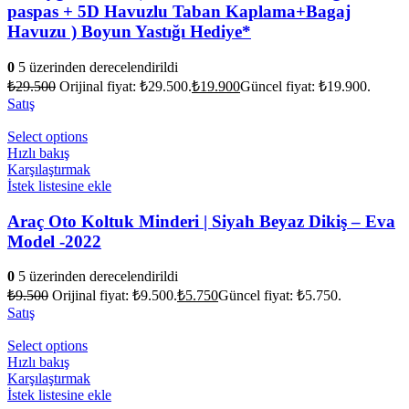
paspas + 5D Havuzlu Taban Kaplama+Bagaj
Havuzu ) Boyun Yastığı Hediye*
0
5 üzerinden derecelendirildi
₺
29.500
Orijinal fiyat: ₺29.500.
₺
19.900
Güncel fiyat: ₺19.900.
Satış
Select options
Hızlı bakış
Karşılaştırmak
İstek listesine ekle
Araç Oto Koltuk Minderi | Siyah Beyaz Dikiş – Eva
Model -2022
0
5 üzerinden derecelendirildi
₺
9.500
Orijinal fiyat: ₺9.500.
₺
5.750
Güncel fiyat: ₺5.750.
Satış
Select options
Hızlı bakış
Karşılaştırmak
İstek listesine ekle