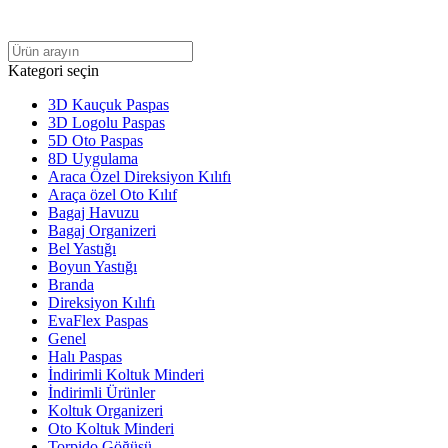
Kategori seçin
3D Kauçuk Paspas
3D Logolu Paspas
5D Oto Paspas
8D Uygulama
Araca Özel Direksiyon Kılıfı
Araça özel Oto Kılıf
Bagaj Havuzu
Bagaj Organizeri
Bel Yastığı
Boyun Yastığı
Branda
Direksiyon Kılıfı
EvaFlex Paspas
Genel
Halı Paspas
İndirimli Koltuk Minderi
İndirimli Ürünler
Koltuk Organizeri
Oto Koltuk Minderi
Torpido Göğüsü