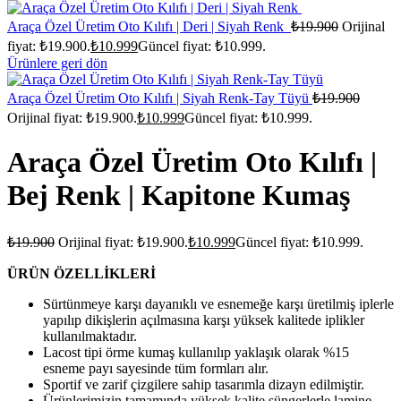
Araça Özel Üretim Oto Kılıfı | Deri | Siyah Renk
₺
19.900
Orijinal
fiyat: ₺19.900.
₺
10.999
Güncel fiyat: ₺10.999.
Ürünlere geri dön
Araça Özel Üretim Oto Kılıfı | Siyah Renk-Tay Tüyü
₺
19.900
Orijinal fiyat: ₺19.900.
₺
10.999
Güncel fiyat: ₺10.999.
Araça Özel Üretim Oto Kılıfı |
Bej Renk | Kapitone Kumaş
₺
19.900
Orijinal fiyat: ₺19.900.
₺
10.999
Güncel fiyat: ₺10.999.
ÜRÜN ÖZELLİKLERİ
Sürtünmeye karşı dayanıklı ve esnemeğe karşı üretilmiş iplerle
yapılıp dikişlerin açılmasına karşı yüksek kalitede iplikler
kullanılmaktadır.
Lacost tipi örme kumaş kullanılıp yaklaşık olarak %15
esneme payı sayesinde tüm formları alır.
Sportif ve zarif çizgilere sahip tasarımla dizayn edilmiştir.
Ürünlerimizin tamamında yüksek kalite süngerlerle lamine