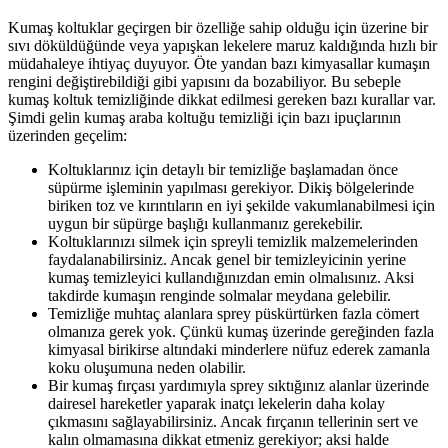
Kumaş koltuklar geçirgen bir özelliğe sahip olduğu için üzerine bir
sıvı döküldüğünde veya yapışkan lekelere maruz kaldığında hızlı bir
müdahaleye ihtiyaç duyuyor. Öte yandan bazı kimyasallar kumaşın
rengini değiştirebildiği gibi yapısını da bozabiliyor. Bu sebeple
kumaş koltuk temizliğinde dikkat edilmesi gereken bazı kurallar var.
Şimdi gelin kumaş araba koltuğu temizliği için bazı ipuçlarının
üzerinden geçelim:
Koltuklarınız için detaylı bir temizliğe başlamadan önce
süpürme işleminin yapılması gerekiyor. Dikiş bölgelerinde
biriken toz ve kırıntıların en iyi şekilde vakumlanabilmesi için
uygun bir süpürge başlığı kullanmanız gerekebilir.
Koltuklarınızı silmek için spreyli temizlik malzemelerinden
faydalanabilirsiniz. Ancak genel bir temizleyicinin yerine
kumaş temizleyici kullandığınızdan emin olmalısınız. Aksi
takdirde kumaşın renginde solmalar meydana gelebilir.
Temizliğe muhtaç alanlara sprey püskürtürken fazla cömert
olmanıza gerek yok. Çünkü kumaş üzerinde gereğinden fazla
kimyasal birikirse altındaki minderlere nüfuz ederek zamanla
koku oluşumuna neden olabilir.
Bir kumaş fırçası yardımıyla sprey sıktığınız alanlar üzerinde
dairesel hareketler yaparak inatçı lekelerin daha kolay
çıkmasını sağlayabilirsiniz. Ancak fırçanın tellerinin sert ve
kalın olmamasına dikkat etmeniz gerekiyor; aksi halde