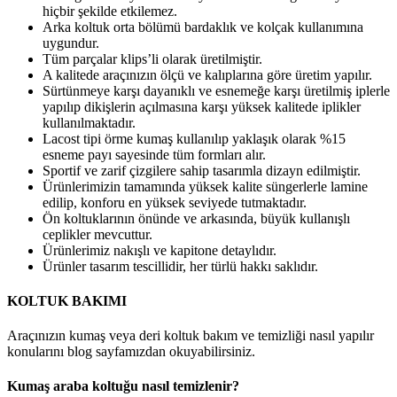
hiçbir şekilde etkilemez.
Arka koltuk orta bölümü bardaklık ve kolçak kullanımına
uygundur.
Tüm parçalar klips’li olarak üretilmiştir.
A kalitede araçınızın ölçü ve kalıplarına göre üretim yapılır.
Sürtünmeye karşı dayanıklı ve esnemeğe karşı üretilmiş iplerle
yapılıp dikişlerin açılmasına karşı yüksek kalitede iplikler
kullanılmaktadır.
Lacost tipi örme kumaş kullanılıp yaklaşık olarak %15
esneme payı sayesinde tüm formları alır.
Sportif ve zarif çizgilere sahip tasarımla dizayn edilmiştir.
Ürünlerimizin tamamında yüksek kalite süngerlerle lamine
edilip, konforu en yüksek seviyede tutmaktadır.
Ön koltuklarının önünde ve arkasında, büyük kullanışlı
ceplikler mevcuttur.
Ürünlerimiz nakışlı ve kapitone detaylıdır.
Ürünler tasarım tescillidir, her türlü hakkı saklıdır.
KOLTUK BAKIMI
Araçınızın kumaş veya deri koltuk bakım ve temizliği nasıl yapılır
konularını blog sayfamızdan okuyabilirsiniz.
Kumaş araba koltuğu nasıl temizlenir?